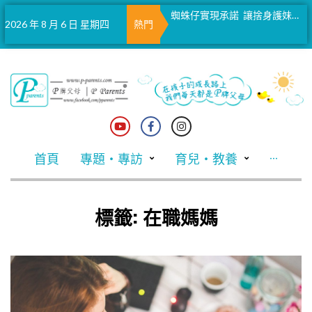
蜘蛛仔實現承諾 讓捨身護妹被犬咬傷男童參觀片場
馬會聖誕掛飾義賣 與大館愛心樹同步閃耀
2026 年 8 月 6 日 星期四
熱門
首頁
專題・專訪
育兒・教養
···
標籤:
在職媽媽