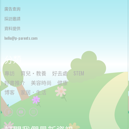
廣告查詢
採訪邀請
資料提供
h
ello@p-parents.com
分類
專訪
育兒・教養
好去處
STEM
好書推介
美容時尚
健康
博客
家居．生活