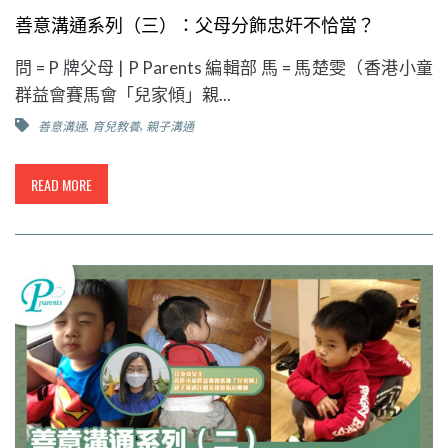
善意溝通系列（三）：父母分飾忠奸不恰當？
問 = P 牌父母 | P Parents 編輯部 馬 = 馬楚雯（香港小童
群益會賽馬會「兒家傾」親...
,
,
善意溝通
育兒教養
親子溝通
READ MORE