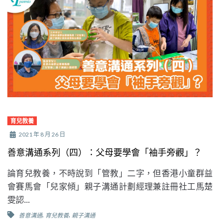
育兒教養
2021 年 8 月 26 日
善意溝通系列（四）：父母要學會「袖手旁觀」？
論育兒教養，不時說到「管教」二字，但香港小童群益
會賽馬會「兒家傾」親子溝通計劃經理兼註冊社工馬楚
雯認...
,
,
善意溝通
育兒教養
親子溝通