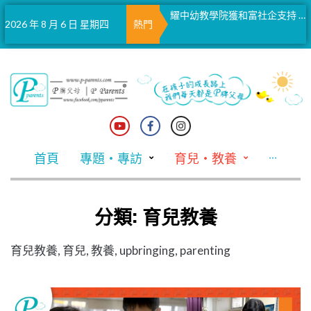
蜘蛛仔實現承諾 讓捨身護妹被犬咬傷男童參觀片場
耀中幼教學院獲和富社企支持 推幼稚園英語教學支援計劃
馬會聖誕掛飾義賣 與大館愛心樹同步閃耀
2026 年 8 月 6 日 星期四
熱門
首頁
專題・專訪
育兒・教養
···
分類:
育兒教養
育兒教養, 育兒, 教養, upbringing, parenting