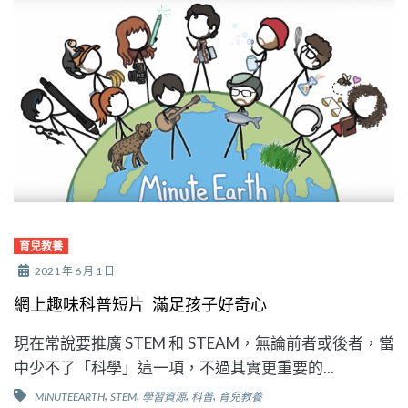
育兒教養
2021 年 6 月 1 日
網上趣味科普短片 滿足孩子好奇心
現在常說要推廣 STEM 和 STEAM，無論前者或後者，當
中少不了「科學」這一項，不過其實更重要的...
,
,
,
,
MINUTEEARTH
STEM
學習資源
科普
育兒教養