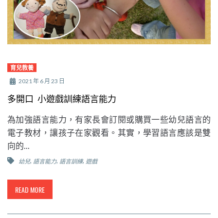
育兒教養
2021 年 6 月 23 日
多開口 小遊戲訓練語言能力
為加強語言能力，有家長會訂閱或購買一些幼兒語言的
電子教材，讓孩子在家觀看。其實，學習語言應該是雙
向的...
,
,
,
幼兒
語言能力
語言訓練
遊戲
READ MORE