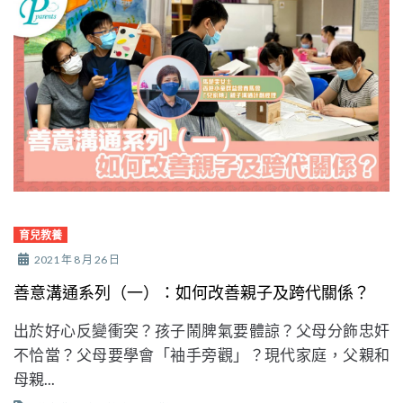
育兒教養
2021 年 8 月 26 日
善意溝通系列（一）：如何改善親子及跨代關係？
出於好心反變衝突？孩子鬧脾氣要體諒？父母分飾忠奸
不恰當？父母要學會「袖手旁觀」？現代家庭，父親和
母親...