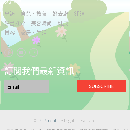
專訪
育兒・教養
好去處
STEM
好書推介
美容時尚
健康
博客
家居．生活
訂閱我們最新資訊
SUBSCRIBE
©
P-Parents
. All rights reserved.