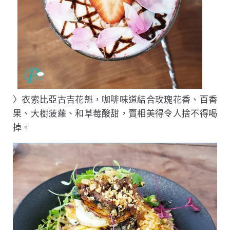
〉衣索比亞古吉花魁，咖啡味道結合玫瑰花香、百香
果、大樹菠蘿、和草莓酸甜，賣相美得令人捨不得喝
掉。