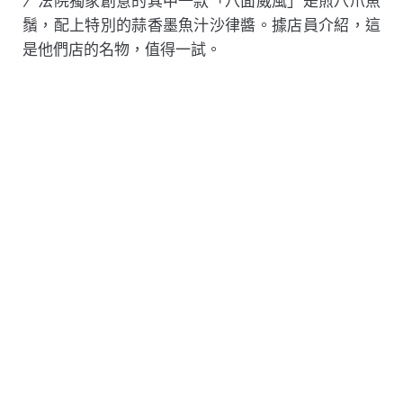
〉法院獨家創意的其中一款「八面威風」是煎八爪魚
鬚，配上特別的蒜香墨魚汁沙律醬。據店員介紹，這
是他們店的名物，值得一試。