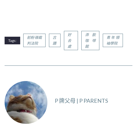
好
添飲
前粉嶺裁
古
青年領
Tags:
去
咖啡
判法院
蹟
袖學院
處
館
P 牌父母 | P PARENTS