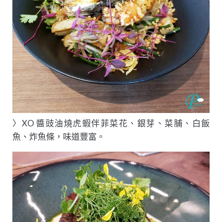
〉XO 醬豉油燒虎蝦伴菲菜花、銀芽、菜脯、白飯
魚、炸魚條，味道豐富。