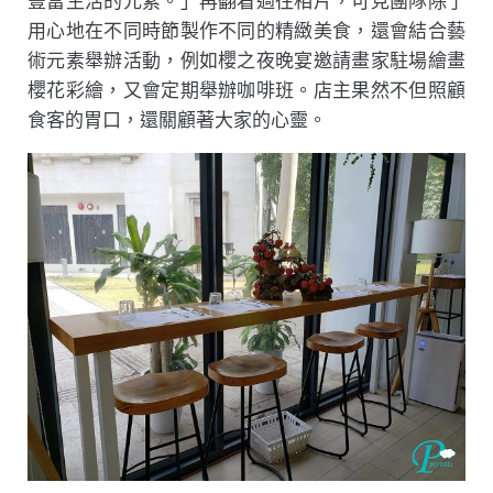
豐富生活的元素。」再翻看過往相片，可見團隊除了
用心地在不同時節製作不同的精緻美食，還會結合藝
術元素舉辦活動，例如櫻之夜晚宴邀請畫家駐場繪畫
櫻花彩繪，又會定期舉辦咖啡班。店主果然不但照顧
食客的胃口，還關顧著大家的心靈。