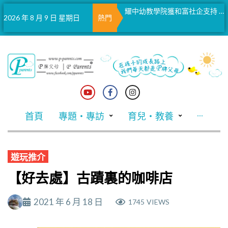
蜘蛛仔實現承諾 讓捨身護妹被犬咬傷男童參觀片場
耀中幼教學院獲和富社企支持 推幼稚園英語教學支援計劃
馬會聖誕掛飾義賣 與大館愛心樹同步閃耀
2026 年 8 月 9 日 星期日
熱門
首頁
專題・專訪
育兒・教養
···
遊玩推介
【好去處】古蹟裏的咖啡店
2021 年 6 月 18 日
1745
VIEWS