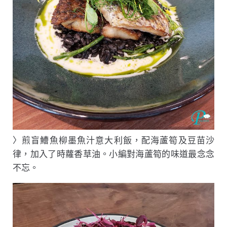
〉煎盲鰽魚柳墨魚汁意大利飯，配海蘆筍及豆苗沙
律，加入了時蘿香草油。小編對海蘆筍的味道最念念
不忘。