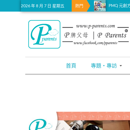
耀中幼教學
蜘蛛仔實現
馬會聖誕掛
2026 年 8 月 7 日 星期五
熱門
首頁
專題・專訪