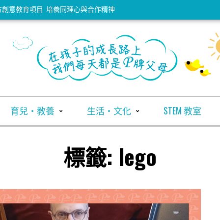
院獲和富社企支持 推幼稚園英語教學支援計劃
承諾 讓捨身護妹被犬咬傷男童參觀片場
飾義賣 與大館愛心樹同步閃耀
育兒・教養
生活・文化
STEM 教室
標籤:
lego