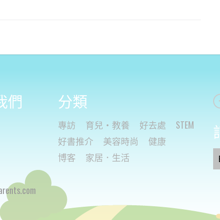
我們
分類
專訪
育兒・教養
好去處
STEM
好書推介
美容時尚
健康
博客
家居．生活
arents.com