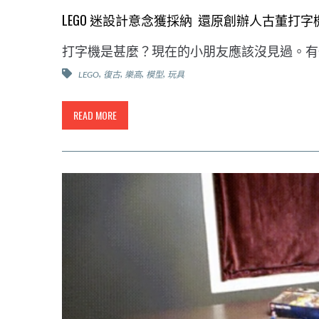
LEGO 迷設計意念獲採納 還原創辦人古董打字
打字機是甚麼？現在的小朋友應該沒見過。有一位大人 
,
,
,
,
LEGO
復古
樂高
模型
玩具
READ MORE