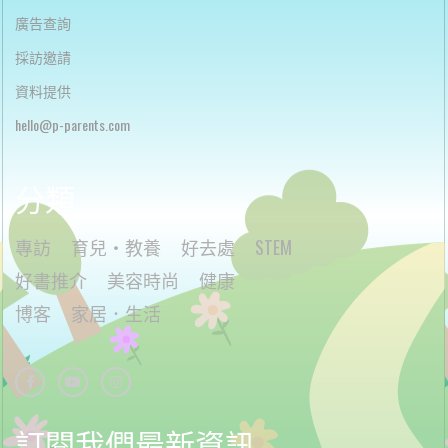
廣告查詢
採訪邀請
資料提供
h
ello@p-parents.com
分類
專訪
育兒・教養
好去處
STEM
好書推介
美容時尚
健康
博客
家居．生活
訂閱我們最新資訊