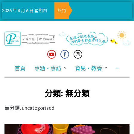
耀中幼教學院獲
蜘蛛仔實現承諾 讓捨身護妹被犬咬傷男童參觀片場
馬會聖誕掛飾義賣 與大館愛心樹同步閃耀
2026 年 8 月 6 日 星期四
熱門
首頁
專題・專訪
育兒・教養
···
分類:
無分類
無分類, uncategorised