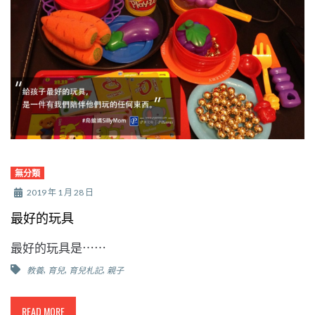
無分類
2019 年 1 月 28 日
最好的玩具
最好的玩具是⋯⋯
,
,
,
教養
育兒
育兒札記
親子
READ MORE